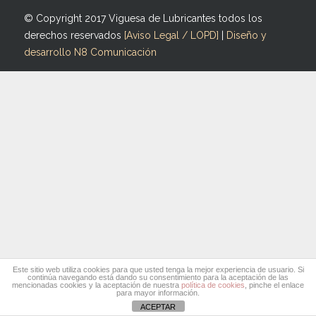
© Copyright 2017 Viguesa de Lubricantes todos los
derechos reservados
[Aviso Legal / LOPD]
|
Diseño y
desarrollo N8 Comunicación
Este sitio web utiliza cookies para que usted tenga la mejor experiencia de usuario. Si
continúa navegando está dando su consentimiento para la aceptación de las
mencionadas cookies y la aceptación de nuestra
política de cookies
, pinche el enlace
para mayor información.
ACEPTAR