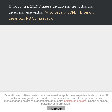
© Copyright 2017 Viguesa de Lubricantes todos los
derechos reservados
[Aviso Legal / LOPD]
|
Diseño y
desarrollo N8 Comunicación
Este sitio web utiliza cookies para que usted tenga la mejor experiencia de usuario. Si
continúa navegando está dando su consentimiento para la aceptación de las
mencionadas cookies y la aceptación de nuestra
política de cookies
, pinche el enlace
para mayor información.
ACEPTAR