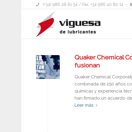
(+34) 986 28 81 54
/ Fax: +34 986 40 80 14 -
Quaker Chemical Cor
fusionan
Quaker Chemical Corporatio
combinada de 250 años com
químicas y experiencia técn
han firmado un acuerdo defi
Leer más