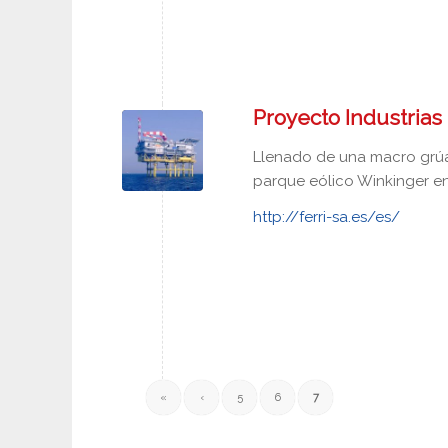
Proyecto Industrias 
Llenado de una macro grúa
parque eólico Winkinger en 
http://ferri-sa.es/es/
«
‹
5
6
7