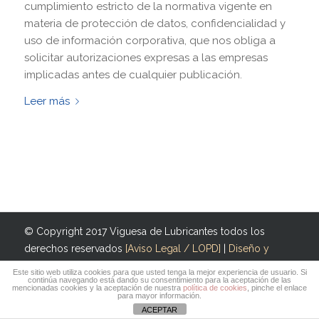
cumplimiento estricto de la normativa vigente en
materia de protección de datos, confidencialidad y
uso de información corporativa, que nos obliga a
solicitar autorizaciones expresas a las empresas
implicadas antes de cualquier publicación.
Leer más
© Copyright 2017 Viguesa de Lubricantes todos los
derechos reservados
[Aviso Legal / LOPD]
|
Diseño y
desarrollo N8 Comunicación
Este sitio web utiliza cookies para que usted tenga la mejor experiencia de usuario. Si
continúa navegando está dando su consentimiento para la aceptación de las
mencionadas cookies y la aceptación de nuestra
política de cookies
, pinche el enlace
para mayor información.
ACEPTAR