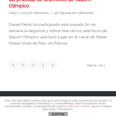
Olímpico
/
mayo 2, 2023
en
Patrocinios
por
Viguesa de Lubricantes
Daniel Pérez ha participado este pasado fin de
semana la segunda y última fase de los selectivos de
Slalom Olímpico que tuvo lugar en el canal de Stade
D’eaux Vives de Palo, en Francia.
1
2
3
4
5
Página 1 de 5
© Copyright 2017 Viguesa de Lubricantes todos los
Este sitio web utiliza cookies para que usted tenga la mejor experiencia de usuario. Si
continúa navegando está dando su consentimiento para la aceptación de las
derechos reservados
[Aviso Legal / LOPD]
|
Diseño y
mencionadas cookies y la aceptación de nuestra
política de cookies
, pinche el enlace
para mayor información.
desarrollo N8 Comunicación
ACEPTAR