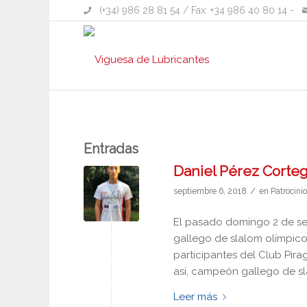
(+34) 986 28 81 54
/ Fax: +34 986 40 80 14 -
Entradas
Daniel Pérez Corte
/
septiembre 6, 2018
en
Patrocini
El pasado domingo 2 de se
gallego de slalom olímpico.
participantes del Club Pir
así, campeón gallego de sl
Leer más