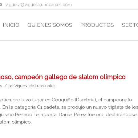
viguesa@viguesalubricantes.com
INICIO
QUIÉNES SOMOS
PRODUCTOS
SECT
goso, campeón gallego de slalom olímpico
/
os
por
Viguesa de Lubricantes
ptiembre tuvo lugar en Couquiño (Dumbría), el campeonato
 En la categoría C1 cadete, se produjo un nuevo triplete de lo
agüismo Penedo Te Importa. Daniel Pérez fue oro, declarándose
alom olímpico.