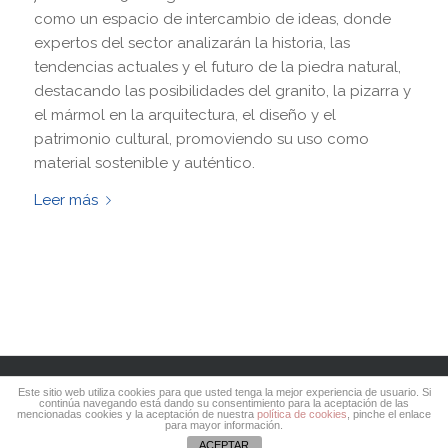
como un espacio de intercambio de ideas, donde
expertos del sector analizarán la historia, las
tendencias actuales y el futuro de la piedra natural,
destacando las posibilidades del granito, la pizarra y
el mármol en la arquitectura, el diseño y el
patrimonio cultural, promoviendo su uso como
material sostenible y auténtico.
Leer más
© Copyright 2017 Viguesa de Lubricantes todos los
Este sitio web utiliza cookies para que usted tenga la mejor experiencia de usuario. Si
continúa navegando está dando su consentimiento para la aceptación de las
derechos reservados
[Aviso Legal / LOPD]
|
Diseño y
mencionadas cookies y la aceptación de nuestra
política de cookies
, pinche el enlace
para mayor información.
desarrollo N8 Comunicación
ACEPTAR